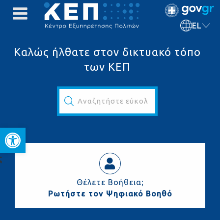
EL
Καλώς ήλθατε στον δικτυακό τόπο
των ΚΕΠ
Αναζητήστε εύκολα και γρήγορα...
Ανοίξτε τη γραμμή εργαλεί
ς
Θέλετε Βοήθεια;
Ρωτήστε τον Ψηφιακό Βοηθό