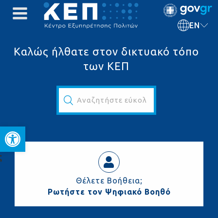
EN
Καλώς ήλθατε στον δικτυακό τόπο
των ΚΕΠ
Αναζητήστε εύκολα και γρήγορα...
Open toolbar
ς
Θέλετε Βοήθεια;
Ρωτήστε τον Ψηφιακό Βοηθό