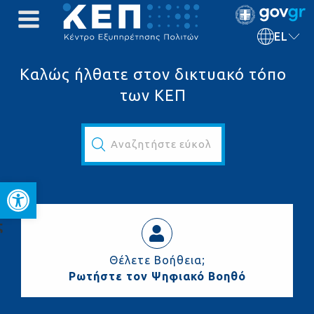
EL
Καλώς ήλθατε στον δικτυακό τόπο
των ΚΕΠ
Αναζητήστε εύκολα και γρήγορα...
Ανοίξτε τη γραμμή εργαλεί
ς
Θέλετε Βοήθεια;
Ρωτήστε τον Ψηφιακό Βοηθό