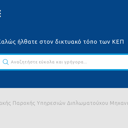
Καλώς ήλθατε στον δικτυακό τόπο των ΚΕΠ
Αναζητήστε εύκολα και γρήγορα...
ων
ακής Παροχής Υπηρεσιών Διπλωματούχου Μηχανι