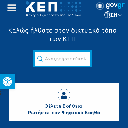
EN
Καλώς ήλθατε στον δικτυακό τόπο
των ΚΕΠ
Αναζητήστε εύκολα και γρήγορα...
Open toolbar
ς
Θέλετε Βοήθεια;
Ρωτήστε τον Ψηφιακό Βοηθό