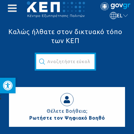
EL
Καλώς ήλθατε στον δικτυακό τόπο
των ΚΕΠ
Αναζητήστε εύκολα και γρήγορα...
Ανοίξτε τη γραμμή εργαλεί
ς
Θέλετε Βοήθεια;
Ρωτήστε τον Ψηφιακό Βοηθό