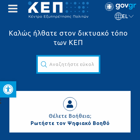
EL
Καλώς ήλθατε στον δικτυακό τόπο
των ΚΕΠ
Αναζητήστε εύκολα και γρήγορα...
Ανοίξτε τη γραμμή εργαλεί
ς
Θέλετε Βοήθεια;
Ρωτήστε τον Ψηφιακό Βοηθό