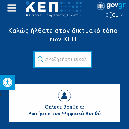
EL
Καλώς ήλθατε στον δικτυακό τόπο
των ΚΕΠ
Αναζητήστε εύκολα και γρήγορα...
Ανοίξτε τη γραμμή εργαλεί
ς
Θέλετε Βοήθεια;
Ρωτήστε τον Ψηφιακό Βοηθό