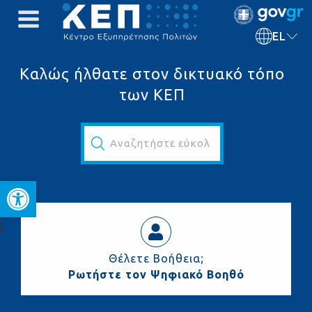
EL
Καλώς ήλθατε στον δικτυακό τόπο
των ΚΕΠ
Αναζητήστε εύκολα και γρήγορα...
Ανοίξτε τη γραμμή εργαλεί
ς
Θέλετε Βοήθεια;
Ρωτήστε τον Ψηφιακό Βοηθό