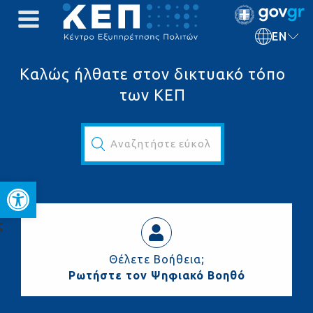
EN
Καλώς ήλθατε στον δικτυακό τόπο
των ΚΕΠ
Αναζητήστε εύκολα και γρήγορα...
Open toolbar
ς
Θέλετε Βοήθεια;
Ρωτήστε τον Ψηφιακό Βοηθό