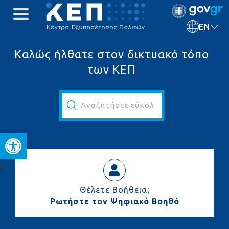
EN
Καλώς ήλθατε στον δικτυακό τόπο
των ΚΕΠ
Αναζητήστε εύκολα και γρήγορα...
Open toolbar
ς
Θέλετε Βοήθεια;
Ρωτήστε τον Ψηφιακό Βοηθό