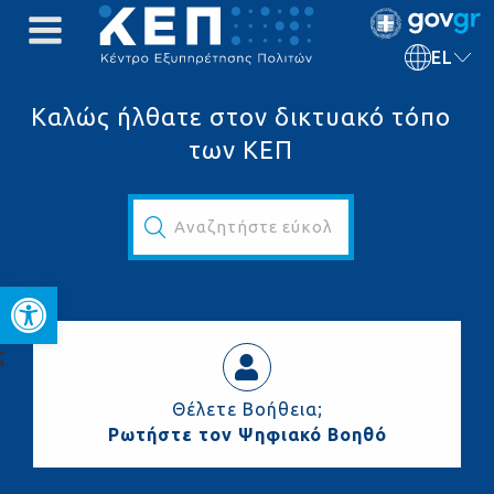
EL
Καλώς ήλθατε στον δικτυακό τόπο
των ΚΕΠ
Αναζητήστε εύκολα και γρήγορα...
Ανοίξτε τη γραμμή εργαλεί
ς
Θέλετε Βοήθεια;
Ρωτήστε τον Ψηφιακό Βοηθό