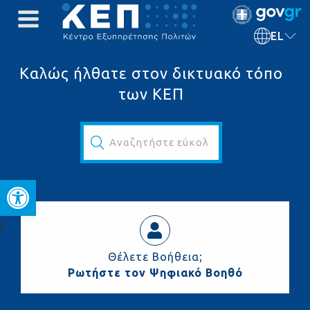
EL
Καλώς ήλθατε στον δικτυακό τόπο
των ΚΕΠ
Αναζητήστε εύκολα και γρήγορα...
Ανοίξτε τη γραμμή εργαλεί
ς
Θέλετε Βοήθεια;
Ρωτήστε τον Ψηφιακό Βοηθό