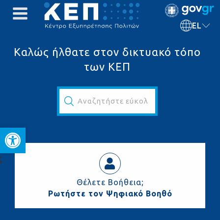
EL
Καλώς ήλθατε στον δικτυακό τόπο
των ΚΕΠ
Αναζητήστε εύκολα και γρήγορα...
Ανοίξτε τη γραμμή εργαλεί
ς
Θέλετε Βοήθεια;
Ρωτήστε τον Ψηφιακό Βοηθό