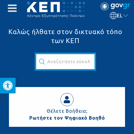
EL
Καλώς ήλθατε στον δικτυακό τόπο
των ΚΕΠ
Αναζητήστε εύκολα και γρήγορα...
Ανοίξτε τη γραμμή εργαλεί
ς
Θέλετε Βοήθεια;
Ρωτήστε τον Ψηφιακό Βοηθό