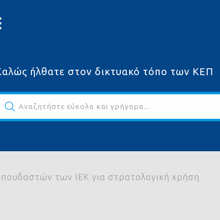
Καλώς ήλθατε στον δικτυακό τόπο των ΚΕΠ
Αναζητήστε εύκολα και γρήγορα...
ων
πουδαστών των ΙΕΚ για στρατολογική χρήση