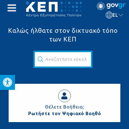
EL
Καλώς ήλθατε στον δικτυακό τόπο
των ΚΕΠ
Αναζητήστε εύκολα και γρήγορα...
Ανοίξτε τη γραμμή εργαλεί
ς
Θέλετε Βοήθεια;
Ρωτήστε τον Ψηφιακό Βοηθό