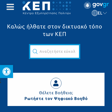
EL
Καλώς ήλθατε στον δικτυακό τόπο
των ΚΕΠ
Αναζητήστε εύκολα και γρήγορα...
Ανοίξτε τη γραμμή εργαλεί
ς
Θέλετε Βοήθεια;
Ρωτήστε τον Ψηφιακό Βοηθό